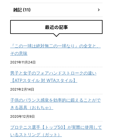
雑記 (11)
最近の記事
『この一球は絶対無二の一球なり』の全文と、
その意味
2021年11月24日
男子と女子のフォアハンドストロークの違い
【ATPスタイル 対 WTAスタイル】
2021年2月14日
子供のバランス感覚を効率的に鍛えることがで
きる器具（おもちゃ）
2020年12月9日
プロテニス選手【トップ50】が実際に使用して
いるストリング（ガット）